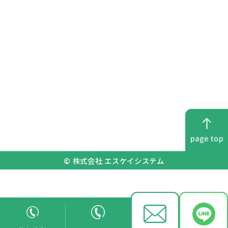
© 株式会社 エスケイシステム