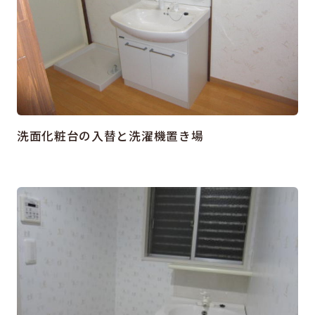
洗面化粧台の入替と洗濯機置き場