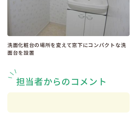
洗面化粧台の場所を変えて窓下にコンパクトな洗
面台を設置
担当者からのコメント