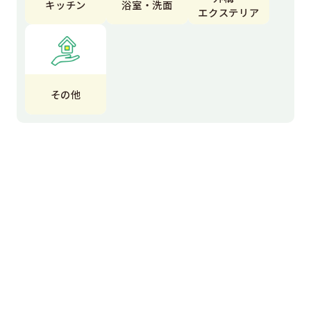
キッチン
浴室・洗面
エクステリア
その他
エクステリア
エコキュート
オール電化
お風呂
カーポート
カフェ風インテリア
コンクリート工事
コンセント交換
サイン工事
テラス
トイレ
トイレ交換
ナナズグリーンティー
フェンス
フェンス設置工事
マンション