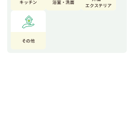
キッチン
浴室・洗面
エクステリア
その他
エクステリア
エコキュート
オール電化
お風呂
カーポート
カフェ風インテリア
コンクリート工事
コンセント交換
サイン工事
テラス
トイレ
トイレ交換
ナナズグリーンティー
フェンス
フェンス設置工事
マンション