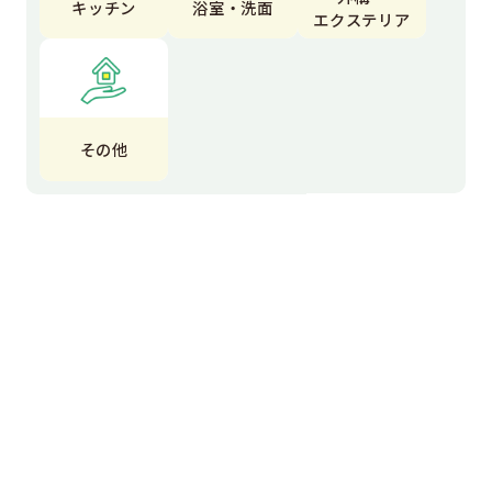
キッチン
浴室・洗面
エクステリア
その他
エクステリア
エコキュート
オール電化
お風呂
カーポート
カフェ風インテリア
コンクリート工事
コンセント交換
サイン工事
テラス
トイレ
トイレ交換
ナナズグリーンティー
フェンス
フェンス設置工事
マンション