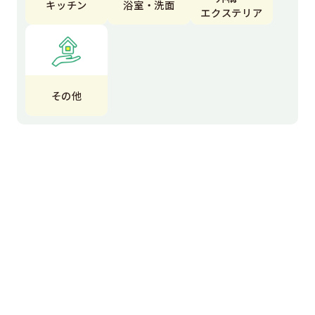
キッチン
浴室・洗面
エクステリア
その他
エクステリア
エコキュート
オール電化
お風呂
カーポート
カフェ風インテリア
コンクリート工事
コンセント交換
サイン工事
テラス
トイレ
トイレ交換
ナナズグリーンティー
フェンス
フェンス設置工事
マンション