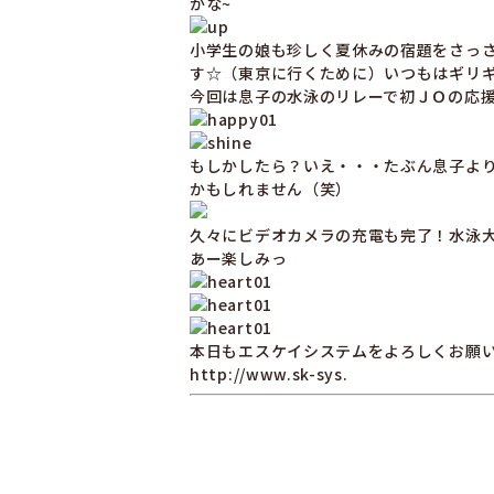
かな~
小学生の娘も珍しく夏休みの宿題をさっ
す☆（東京に行くために）いつもはギリ
今回は息子の水泳のリレーで初ＪＯの応援
もしかしたら？いえ・・・たぶん息子よ
かもしれません（笑）
久々にビデオカメラの充電も完了！水泳
あー楽しみっ
本日もエスケイシステムをよろしくお願
http://www.sk-sys.