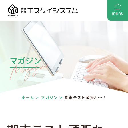
menu
マガジン
ホーム
>
マガジン
>
期末テスト頑張れ～！